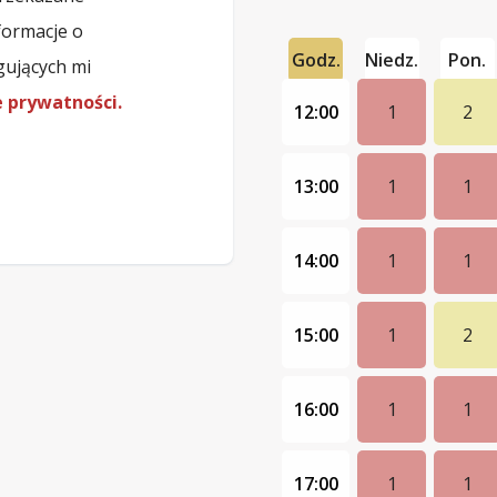
formacje o
Godz.
Niedz.
Pon.
gujących mi
e prywatności.
12:00
1
2
13:00
1
1
14:00
1
1
15:00
1
2
16:00
1
1
17:00
1
1