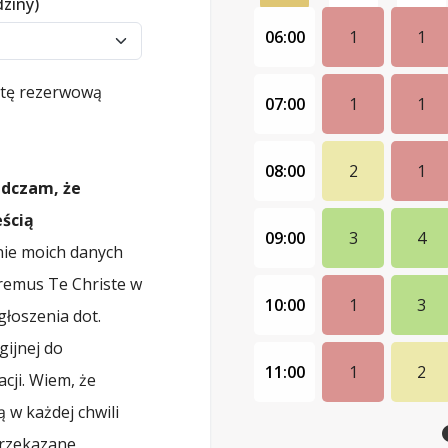
dziny)
06:00
1
1
istę rezerwową
07:00
1
1
08:00
2
1
adczam, że
ścią
09:00
3
4
ie moich danych
remus Te Christe w
10:00
1
3
łoszenia dot.
gijnej do
11:00
1
2
cji. Wiem, że
 w każdej chwili
przekazane