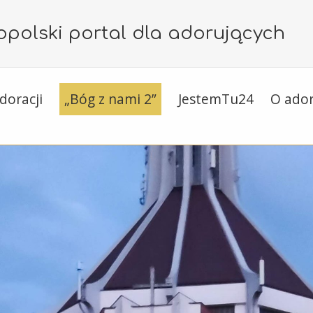
polski portal dla adorujących
doracji
„Bóg z nami 2”
JestemTu24
O ador