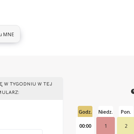
lu MNE
 W TYGODNIU W TEJ
MULARZ:
Godz.
Niedz.
Pon.
00:00
1
2