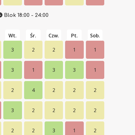
Blok 18:00 - 24:00
Wt.
Śr.
Czw.
Pt.
Sob.
3
2
2
1
1
3
1
3
3
1
2
4
2
2
2
3
2
2
2
2
2
2
3
1
2