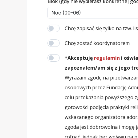
Blok (gdy nie wybierasz konkretnej go
Chcę zapisać się tylko na tzw. l
Chcę zostać koordynatorem
*Akceptuję
regulamin
i oświ
zapoznałem/am się z jego tre
Wyrażam zgodę na przetwarzan
osobowych przez Fundację Ado
celu przekazania powyższego zg
gotowości podjęcia praktyki reli
wskazanego organizatora adora
zgoda jest dobrowolna i mogę ją
cofnąć, jednak bez wpływu na 