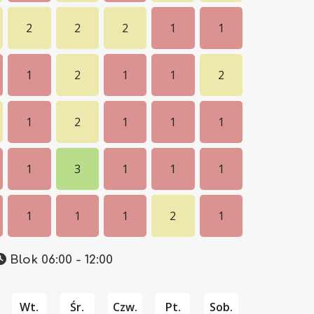
2
2
2
1
1
1
2
1
1
2
1
2
1
1
1
1
3
1
1
1
1
1
1
2
1
Blok 06:00 - 12:00
Wt.
Śr.
Czw.
Pt.
Sob.