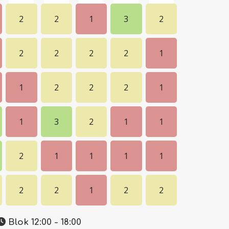
2
2
1
3
2
2
2
2
2
1
1
2
2
2
1
1
3
2
1
1
2
1
1
1
1
2
2
1
2
2
Blok 12:00 - 18:00