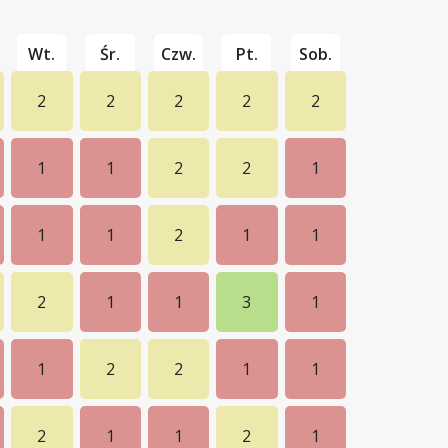
Wt.
Śr.
Czw.
Pt.
Sob.
2
2
2
2
2
1
1
2
2
1
1
1
2
1
1
2
1
1
3
1
1
2
2
1
1
2
1
1
2
1