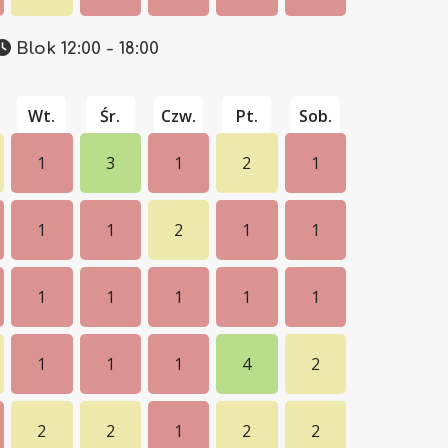
Blok 12:00 - 18:00
Wt.
Śr.
Czw.
Pt.
Sob.
1
3
1
2
1
1
1
2
1
1
1
1
1
1
1
1
1
1
4
2
2
2
1
2
2