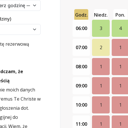
Godz.
Niedz.
Pon.
dziny)
06:00
3
4
istę rezerwową
07:00
2
1
08:00
1
1
adczam, że
ścią
09:00
1
1
ie moich danych
remus Te Christe w
10:00
1
1
łoszenia dot.
gijnej do
11:00
1
1
cji. Wiem, że