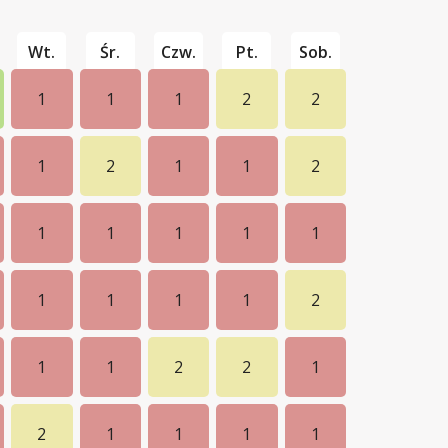
Wt.
Śr.
Czw.
Pt.
Sob.
1
1
1
2
2
1
2
1
1
2
1
1
1
1
1
1
1
1
1
2
1
1
2
2
1
2
1
1
1
1