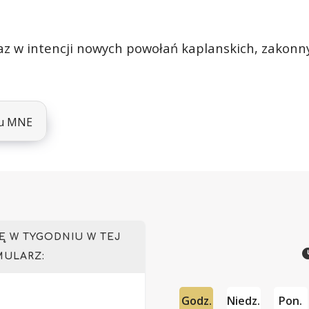
az w intencji nowych powołań kaplanskich, zakonny
lu MNE
 W TYGODNIU W TEJ
MULARZ:
Godz.
Niedz.
Pon.