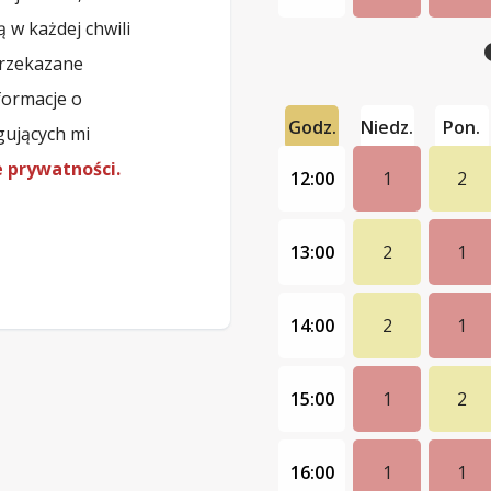
 w każdej chwili
przekazane
formacje o
Godz.
Niedz.
Pon.
gujących mi
e prywatności.
12:00
1
2
13:00
2
1
14:00
2
1
15:00
1
2
16:00
1
1