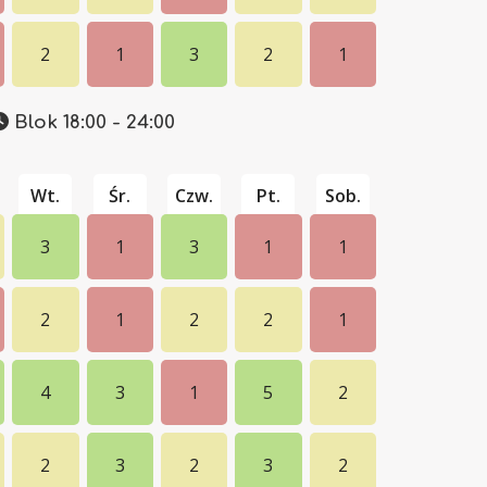
2
1
3
2
1
Blok 18:00 - 24:00
Wt.
Śr.
Czw.
Pt.
Sob.
3
1
3
1
1
2
1
2
2
1
4
3
1
5
2
2
3
2
3
2