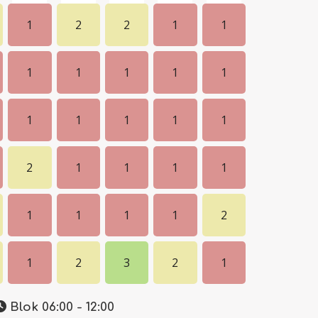
1
2
2
1
1
1
1
1
1
1
1
1
1
1
1
2
1
1
1
1
1
1
1
1
2
1
2
3
2
1
Blok 06:00 - 12:00