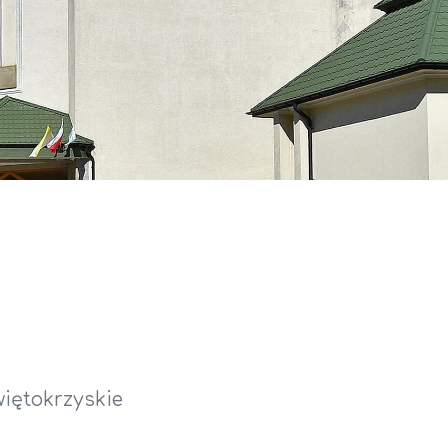
więtokrzyskie