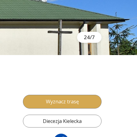
24/7
Wyznacz trasę
Diecezja Kielecka