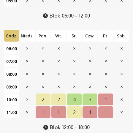
×
×
×
×
×
×
×
05:00
Blok 06:00 - 12:00
Godz.
Niedz.
Pon.
Wt.
Śr.
Czw.
Pt.
Sob.
×
×
×
×
×
×
×
06:00
×
×
×
×
×
×
×
07:00
×
×
×
×
×
×
×
08:00
×
×
×
×
×
×
×
09:00
×
2
2
4
3
1
×
10:00
×
1
1
2
1
1
×
11:00
Blok 12:00 - 18:00