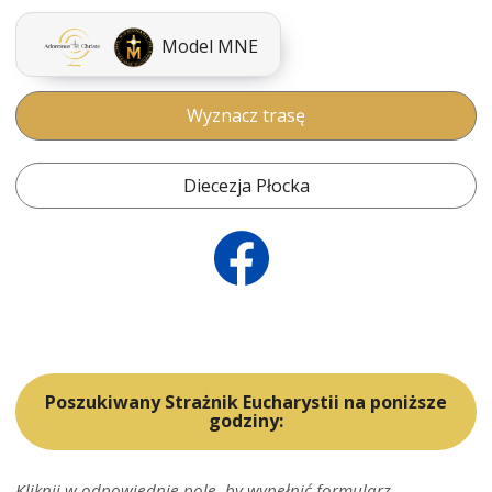
Model MNE
Wyznacz trasę
Diecezja Płocka
Poszukiwany Strażnik Eucharystii na poniższe
godziny:
Kliknij w odpowiednie pole, by wypełnić formularz