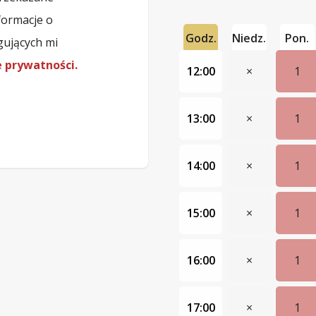
formacje o
Godz.
Niedz.
Pon.
gujących mi
e prywatności.
12:00
×
1
13:00
×
1
14:00
×
1
15:00
×
1
16:00
×
1
17:00
×
1