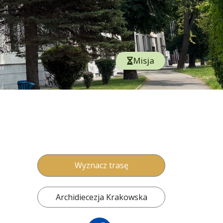
Misja
Wyznacz trasę
Archidiecezja Krakowska