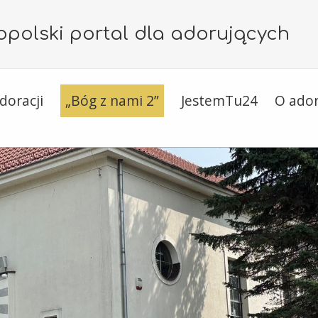
polski portal dla adorujących
doracji
„Bóg z nami 2”
JestemTu24
O ador