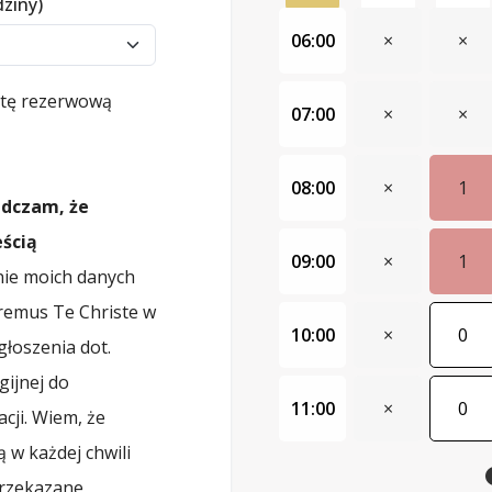
dziny)
06:00
×
×
istę rezerwową
07:00
×
×
08:00
×
1
adczam, że
ścią
09:00
×
1
ie moich danych
remus Te Christe w
10:00
×
0
łoszenia dot.
gijnej do
11:00
×
0
cji. Wiem, że
 w każdej chwili
przekazane