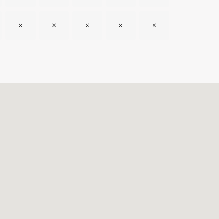
×
×
×
×
×