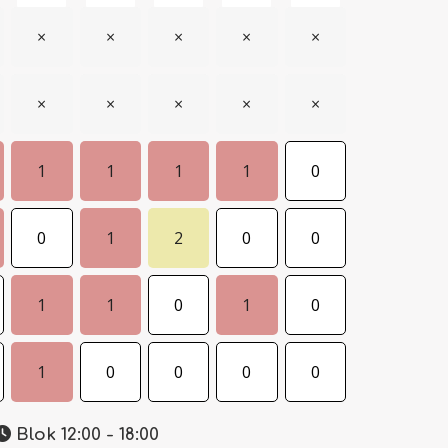
×
×
×
×
×
×
×
×
×
×
1
1
1
1
0
0
1
2
0
0
1
1
0
1
0
1
0
0
0
0
Blok 12:00 - 18:00