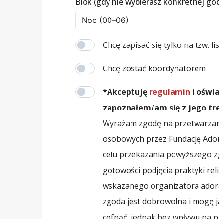
Blok (gdy nie wybierasz konkretnej go
Chcę zapisać się tylko na tzw. l
Chcę zostać koordynatorem
*Akceptuję
regulamin
i oświ
zapoznałem/am się z jego tre
Wyrażam zgodę na przetwarzan
osobowych przez Fundację Ado
celu przekazania powyższego zg
gotowości podjęcia praktyki reli
wskazanego organizatora adora
zgoda jest dobrowolna i mogę ją
cofnąć, jednak bez wpływu na 