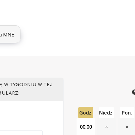
lu MNE
 W TYGODNIU W TEJ
MULARZ:
Godz.
Niedz.
Pon.
00:00
×
×