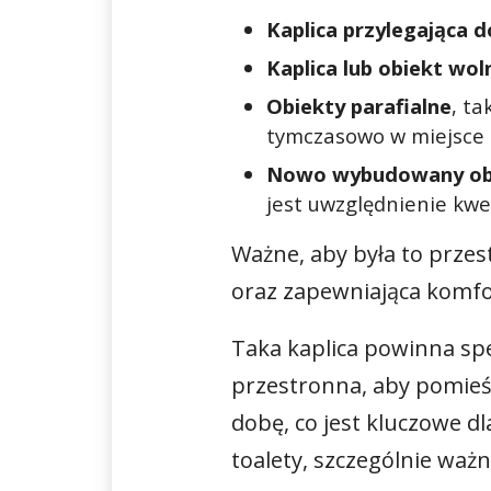
Kaplica przylegająca d
Kaplica lub obiekt wol
Obiekty parafialne
, ta
tymczasowo w miejsce a
Nowo wybudowany ob
jest uwzględnienie kwe
Ważne, aby była to prze
oraz zapewniająca komfo
Taka kaplica powinna sp
przestronna, aby pomieśc
dobę, co jest kluczowe dl
toalety, szczególnie waż