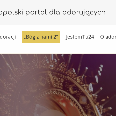
polski portal dla adorujących
doracji
„Bóg z nami 2”
JestemTu24
O ador