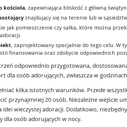
o kościoła
, zapewniająca bliskość z główną świątyn
nostojący
znajdujący się na terenie lub w sąsiedztwi
kie jak pomieszczenie czy salka, które można przeks
doracji.
iekt
, zaprojektowany specjalnie do tego celu. W 
stii finansowania oraz zdobycie odpowiednich poz
strzeń odpowiednio przygotowana, dostosowan
rt dla osób adorujących, zwłaszcza w godzinac
ełniać kilka istotnych warunków. Przede wszyst
ić przynajmniej 20 osób. Niezależne wejście um
a idei wieczystej adoracji. Dodatkowo, niezbędny
ny dla osób adorujących w nocy.